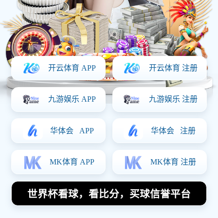
✓ 无需注册，即刻体验部分赛事实时比分