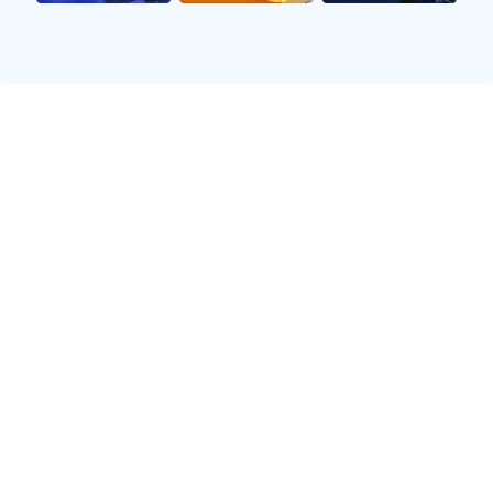
📺
高清直播
多信号源覆盖，1080P高清画质，流畅不卡顿，带你身
临其境感受世界杯激情。
📊
深度数据